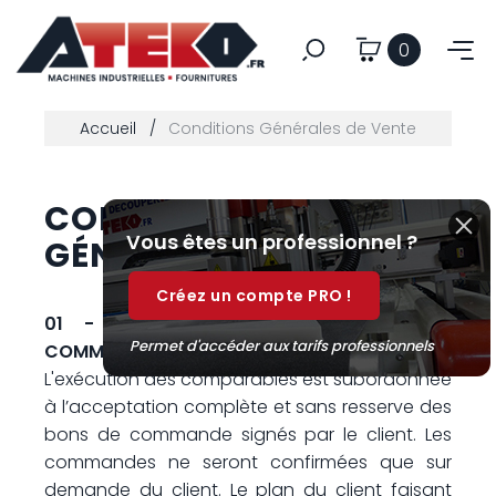
0
Accueil
Conditions Générales de Vente
CONDITIONS
Vous êtes un professionnel ?
GÉNÉRALES DE VENTE
Créez un compte PRO !
01 - NAISSANCE & EXECUTION DE LA
Permet d'accéder aux tarifs professionnels
COMMANDE
L'exécution des comparables est subordonnée
à l’acceptation complète et sans resserve des
bons de commande signés par le client. Les
commandes ne seront confirmées que sur
demande du client. Le plan du client faisant