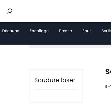
Découpe
Encollage
Presse
Four
Sert
S
Soudure laser
Il 