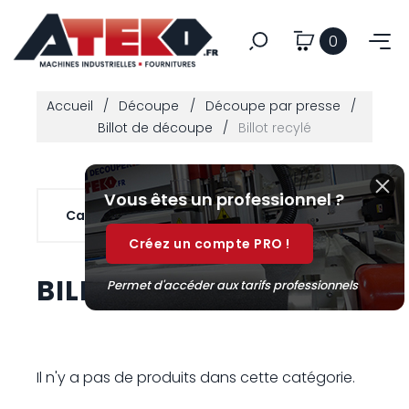
0
Accueil
Découpe
Découpe par presse
Billot de découpe
Billot recylé
Vous êtes un professionnel ?
Catégories

Créez un compte PRO !
BILLOT RECYLÉ
Permet d'accéder aux tarifs professionnels
Il n'y a pas de produits dans cette catégorie.