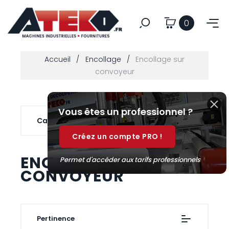
0
Accueil
Encollage
Encollage sur
convoyeur
Vous êtes un professionnel ?
Catégories

Créez un compte PRO !
ENCOLLAGE SUR
Permet d'accéder aux tarifs professionnels
CONVOYEUR
Pertinence